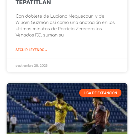
TEPATITLAN
Con doblete de Luciano Nequecaur y de
Wiliam Guzmán así como una anotación en los
últimos minutos de Patricio Zerecero los
Venados F.C. suman su
SEGUIR LEYENDO »
septiembre 28, 2023
LIGA DE EXPANSIÓN