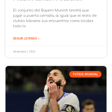
El conjunto del Bayern Munich tendrá que
jugar a puerta cerrada, al igual que el resto de
clubes bávaros sus encuentros como locales
todo lo
SEGUIR LEYENDO »
diciembre 1, 2021
FUTBOL MUNDIAL