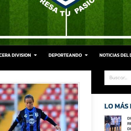
CERA DIVISION
DEPORTEANDO
NOTICIAS DEL 
LO MÁS 
D
R
D