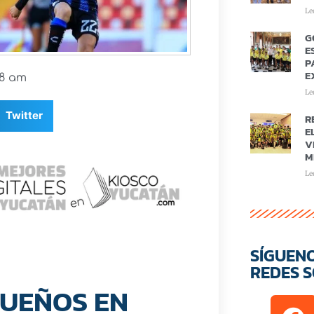
Le
G
E
P
E
28 am
Le
Twitter
R
E
V
M
Le
SÍGUEN
REDES S
SUEÑOS EN