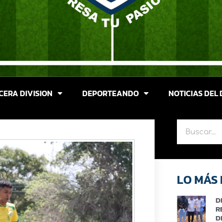
CERA DIVISION
DEPORTEANDO
NOTICIAS DEL 
LO MÁS 
D
R
D