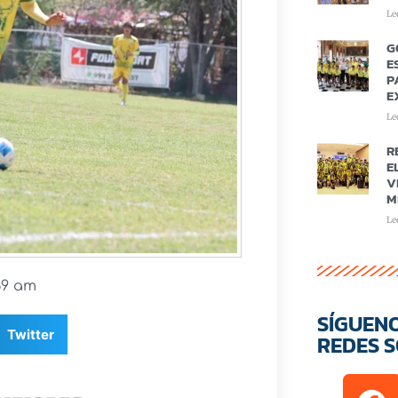
Le
G
E
P
E
Le
R
E
V
M
Le
:39 am
SÍGUEN
Twitter
REDES S