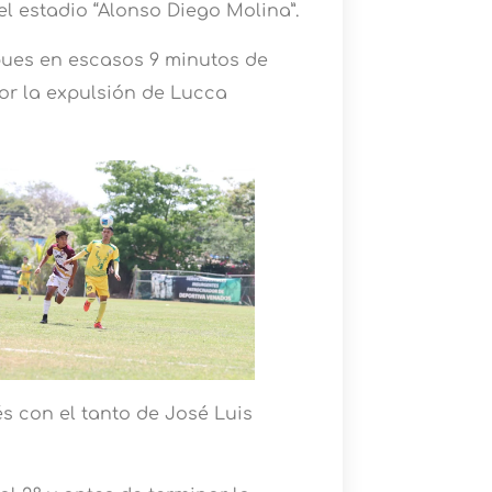
l estadio “Alonso Diego Molina”.
pues en escasos 9 minutos de
or la expulsión de Lucca
s con el tanto de José Luis