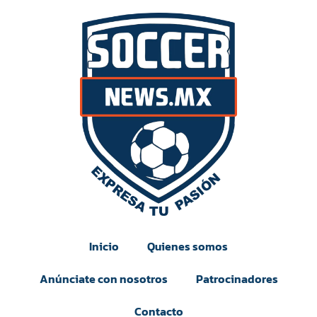
Inicio
Quienes somos
Anúnciate con nosotros
Patrocinadores
Contacto