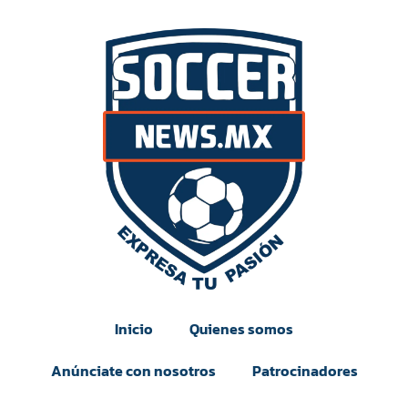
Inicio
Quienes somos
Anúnciate con nosotros
Patrocinadores