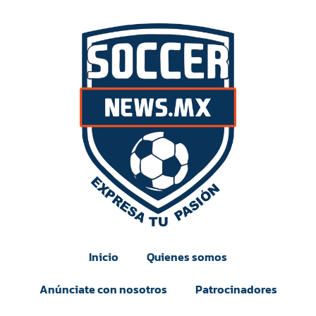
Inicio
Quienes somos
Anúnciate con nosotros
Patrocinadores