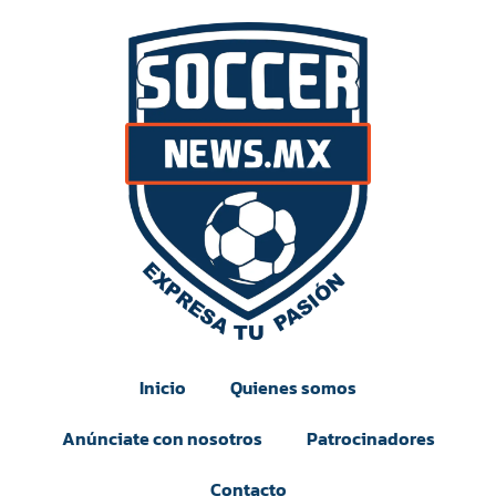
Inicio
Quienes somos
Anúnciate con nosotros
Patrocinadores
Contacto