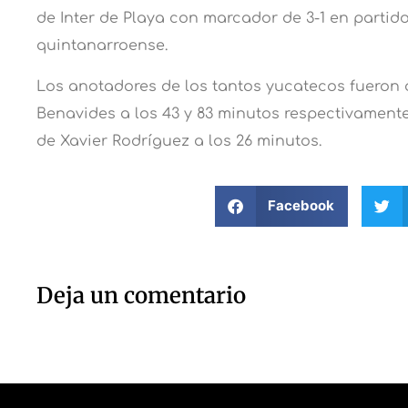
de Inter de Playa con marcador de 3-1 en partido
quintanarroense.
Los anotadores de los tantos yucatecos fueron 
Benavides a los 43 y 83 minutos respectivamente.
de Xavier Rodríguez a los 26 minutos.
Facebook
Deja un comentario