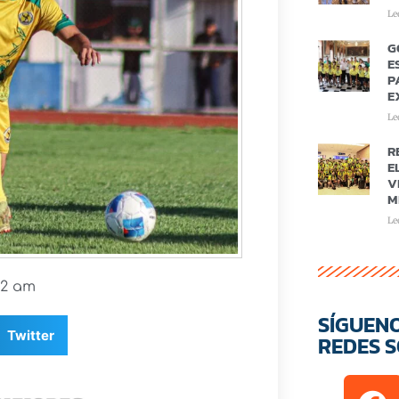
Le
G
E
P
E
Le
R
E
V
M
Le
22 am
SÍGUEN
Twitter
REDES S