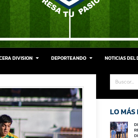
CERA DIVISION
DEPORTEANDO
NOTICIAS DEL 
LO MÁS 
D
R
D