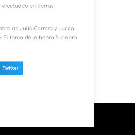
 efectuado en tierras
obra de Julio Carrera y Lucca
 El tanto de la honra fue obra
Twitter