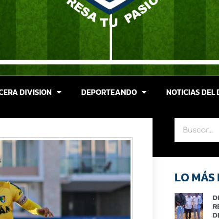
CERA DIVISION
DEPORTEANDO
NOTICIAS DEL 
LO MÁS 
D
R
D