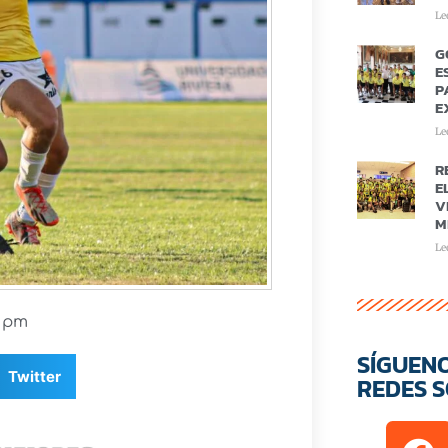
Le
G
E
P
E
Le
R
E
V
M
Le
6 pm
SÍGUEN
Twitter
REDES S