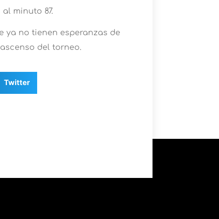
 al minuto 87.
e ya no tienen esperanzas de
 ascenso del torneo.
Twitter