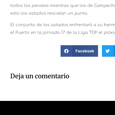
todos los penales mientras que los de Campech
esto los astados rescatan un punto.
El conjunto de los astados enfrentará a su her
el Puerto en la jornada 17 de la Liga TDP el pró
Facebook
Deja un comentario