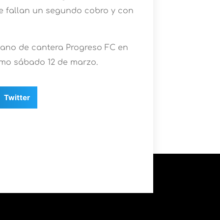
e fallan un segundo cobro y con
mano de cantera Progreso FC en
ximo sábado 12 de marzo.
Twitter