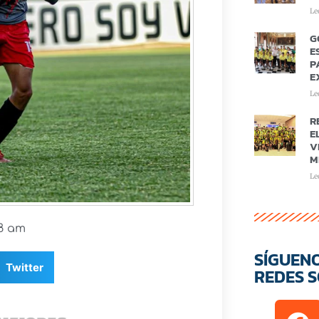
Le
G
E
P
E
Le
R
E
V
M
Le
18 am
SÍGUEN
Twitter
REDES S