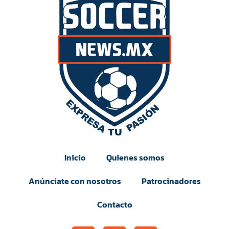
Inicio
Quienes somos
Anúnciate con nosotros
Patrocinadores
Contacto