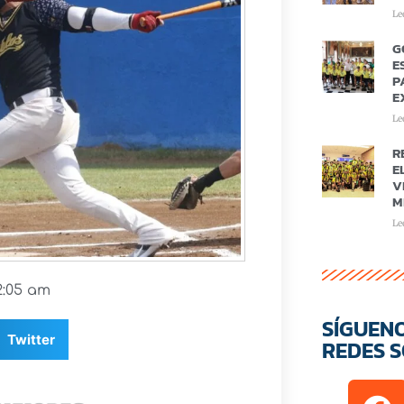
Le
G
E
P
E
Le
R
E
V
M
Le
2:05 am
SÍGUEN
Twitter
REDES S