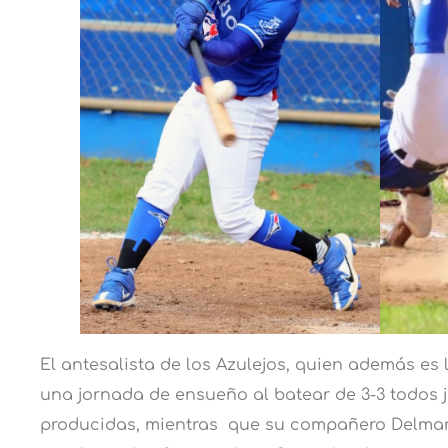
El antesalista de los Azulejos, quien además es 
una jornada de ensueño al batear de 3-3 todos 
producidas, mientras que su compañero Delmar