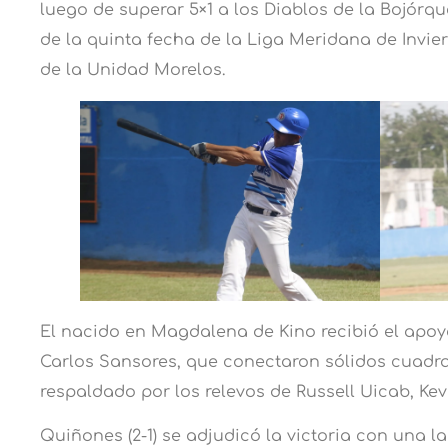
luego de superar 5×1 a los Diablos de la Bojórqu
de la quinta fecha de la Liga Meridana de Invie
de la Unidad Morelos.
El nacido en Magdalena de Kino recibió el apo
Carlos Sansores, que conectaron sólidos cuadr
respaldado por los relevos de Russell Uicab, Kev
Quiñones (2-1) se adjudicó la victoria con una l