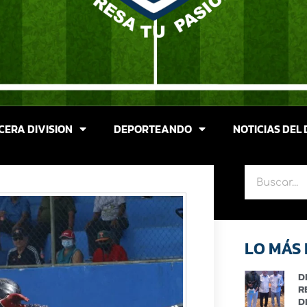
CERA DIVISION
DEPORTEANDO
NOTICIAS DEL 
LO MÁS 
D
R
D