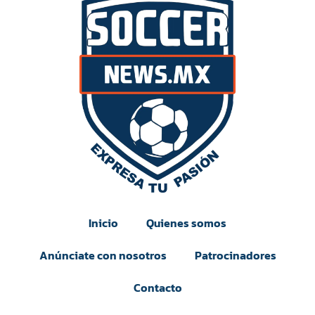
Inicio
Quienes somos
Anúnciate con nosotros
Patrocinadores
Contacto