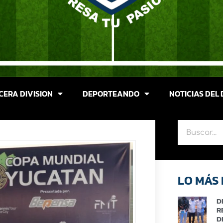
CERA DIVISION
DEPORTEANDO
NOTICIAS DEL 
LO MÁS 
D
R
D