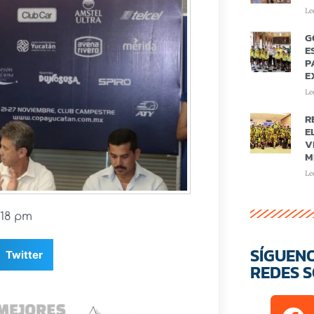
Le
G
E
P
E
Le
R
E
V
M
Le
:18 pm
SÍGUEN
Twitter
REDES S