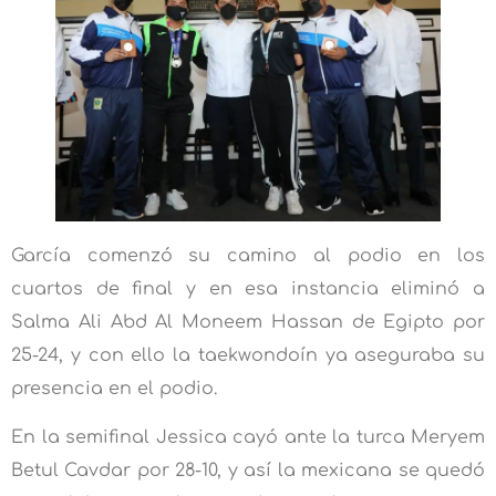
García comenzó su camino al podio en los
cuartos de final y en esa instancia eliminó a
Salma Ali Abd Al Moneem Hassan de Egipto por
25-24, y con ello la taekwondoín ya aseguraba su
presencia en el podio.
En la semifinal Jessica cayó ante la turca Meryem
Betul Cavdar por 28-10, y así la mexicana se quedó