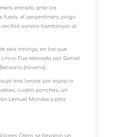
imera entrada ante los
 fuera, el serpentinero pingo
a recibió sonoro bambinazo al
de seis innings, en los que
 cinco. Fue relevado por Daniel
Belisario (novena).
raujo tras lanzar por espacio
pables, cuatro ponches, un
aron Lemuel Mondaca (dos
Dolores Otero se llevaron un