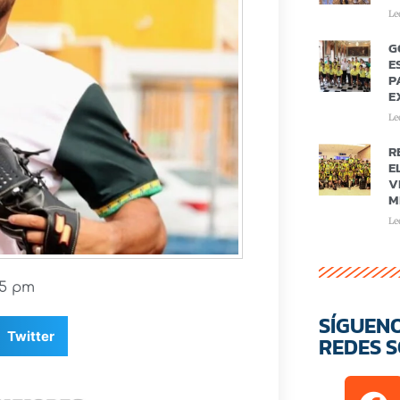
Le
G
E
P
E
Le
R
E
V
M
Le
25 pm
SÍGUEN
Twitter
REDES S