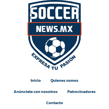
Inicio
Quienes somos
Anúnciate con nosotros
Patrocinadores
Contacto