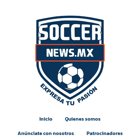
Inicio
Quienes somos
Anúnciate con nosotros
Patrocinadores