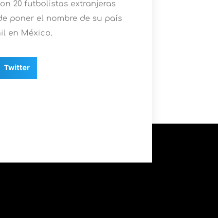
n 20 futbolistas extranjeras
 de poner el nombre de su país
il en México.
Twitter