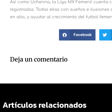
Así como Uchenna, la Liga MX Femenil cuenta co
registradas. Todas ellas con sueños e ilusiones
en alto, y ayudar al crecimiento del futbol femen
Facebook
Deja un comentario
Artículos relacionados