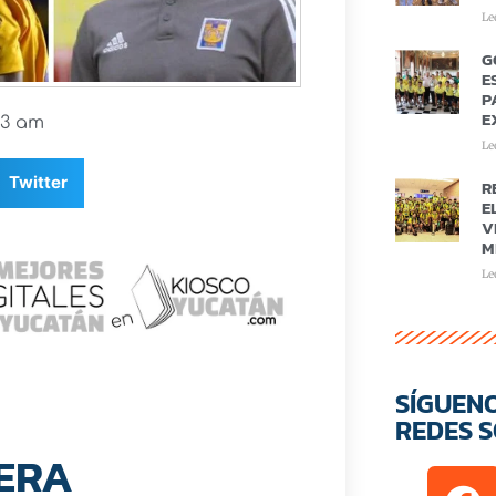
Le
G
E
P
E
03 am
Le
Twitter
R
E
V
M
Le
SÍGUEN
REDES S
ERA