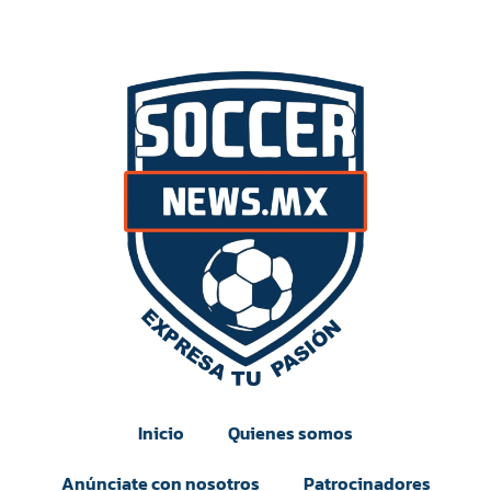
Inicio
Quienes somos
Anúnciate con nosotros
Patrocinadores