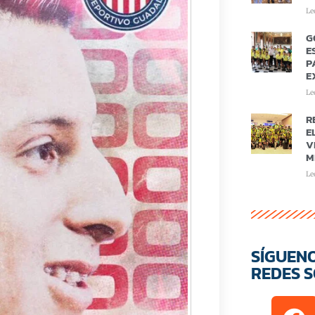
Le
G
E
P
E
Le
R
E
V
M
Le
SÍGUEN
REDES S