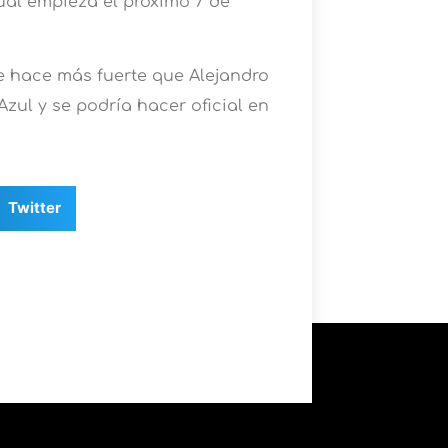
cual empieza el próximo 7 de
e hace más fuerte que Alejandro
zul y se podría hacer oficial en
Twitter