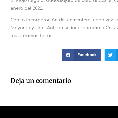
El Piojo llega al Guadalajara de cara al C22, el 
enero del 2022.
Con la incorporación del cementero, cada vez s
Mayorga y Uriel Antuna se incorporarán a Cruz A
las próximas horas.
Facebook
Deja un comentario