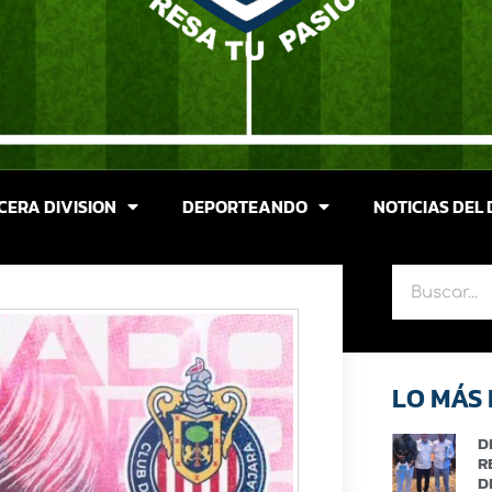
CERA DIVISION
DEPORTEANDO
NOTICIAS DEL 
LO MÁS 
D
R
D