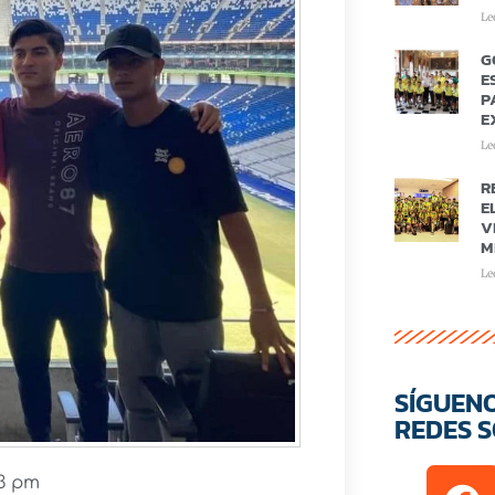
Le
G
E
P
E
Le
R
E
V
M
Le
SÍGUEN
REDES S
43 pm