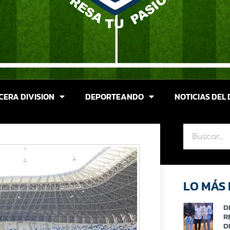
CERA DIVISION
DEPORTEANDO
NOTICIAS DEL 
LO MÁS 
D
R
D