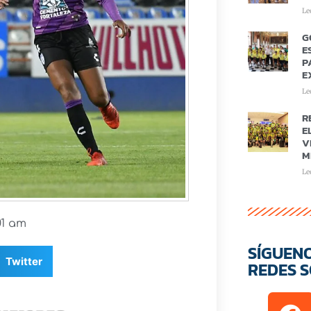
Le
G
E
P
E
Le
R
E
V
M
Le
01 am
SÍGUEN
Twitter
REDES S