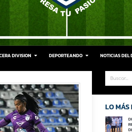
CERA DIVISION
DEPORTEANDO
NOTICIAS DEL 
LO MÁS 
D
R
D