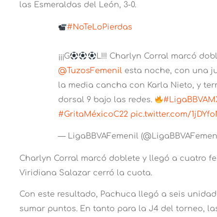
las Esmeraldas del León, 3-0.
#NoTeLoPierdas
¡¡¡G
L!!! Charlyn Corral marcó dob
@TuzosFemenil
esta noche, con una j
la media cancha con Karla Nieto, y te
dorsal 9 bajo las redes.
#LigaBBVAM
#GritaMéxicoC22
pic.twitter.com/1jDY
— LigaBBVAFemenil (@LigaBBVAFemen
Charlyn Corral marcó doblete y llegó a cuatro fe
Viridiana Salazar cerró la cuota.
Con este resultado, Pachuca llegó a seis unidad
sumar puntos. En tanto para la J4 del torneo, la