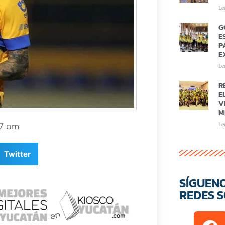
Le
G
E
P
E
Le
R
E
V
M
Le
17 am
Twitter
SÍGUEN
REDES S