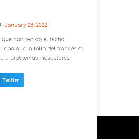
l)
January 28, 2022
s que han tenido el bicho
laba que la falta del francés al
ía a problemas musculares.
Twitter