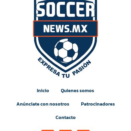
Inicio
Quienes somos
Anúnciate con nosotros
Patrocinadores
Contacto