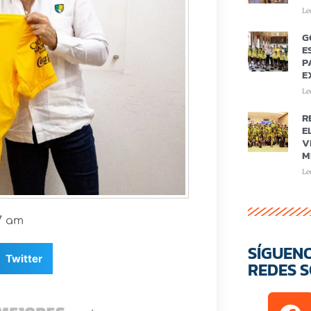
Le
G
E
P
E
Le
R
E
V
M
Le
47 am
SÍGUEN
Twitter
REDES S