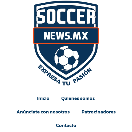
Inicio
Quienes somos
Anúnciate con nosotros
Patrocinadores
Contacto