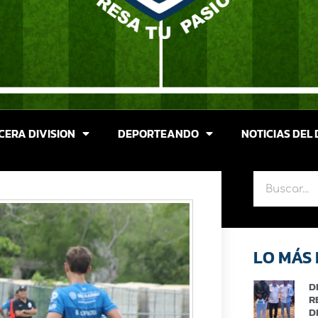
CERA DIVISION
DEPORTEANDO
NOTICIAS DEL 
LO MÁS 
D
R
D