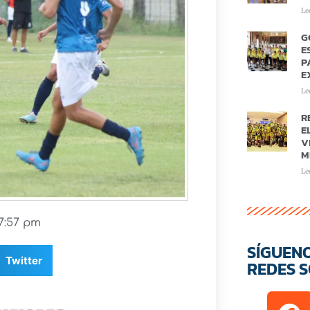
Le
G
E
P
E
Le
R
E
V
M
Le
7:57 pm
SÍGUEN
Twitter
REDES S