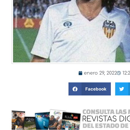
enero 29, 2022
12:
Facebook