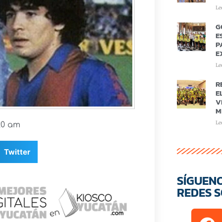
Le
G
E
P
E
Le
R
E
V
M
Le
20 am
Twitter
SÍGUEN
REDES S