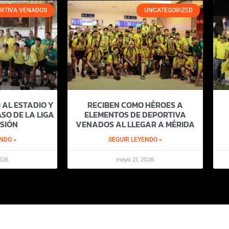
RTIVA VENADOS
UNCATEGORIZED
 AL ESTADIO Y
RECIBEN COMO HÉROES A
SO DE LA LIGA
ELEMENTOS DE DEPORTIVA
SIÓN
VENADOS AL LLEGAR A MÉRIDA
NDO »
SEGUIR LEYENDO »
026
mayo 21, 2026