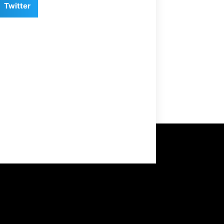
Twitter