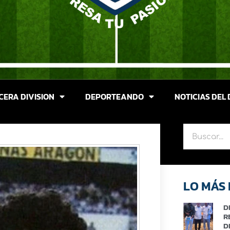
CERA DIVISION
DEPORTEANDO
NOTICIAS DEL 
LO MÁS 
D
R
D