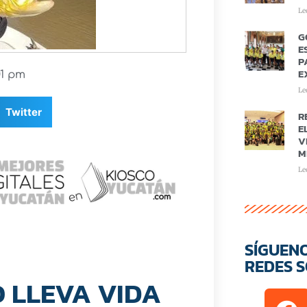
Le
G
E
P
E
01 pm
Le
Twitter
R
E
V
M
Le
SÍGUEN
REDES S
 LLEVA VIDA