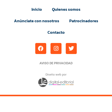
Inicio
Quienes somos
Anúnciate con nosotros
Patrocinadores
Contacto
AVISO DE PRIVACIDAD
Diseño web por