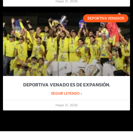
mayo 21, 2026
DEPORTIVA VENADOS
DEPORTIVA VENADO ES DE EXPANSIÓN.
SEGUIR LEYENDO »
mayo 21, 2026