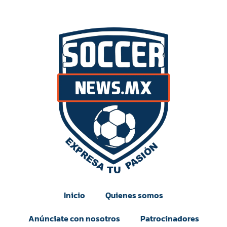
Inicio
Quienes somos
Anúnciate con nosotros
Patrocinadores