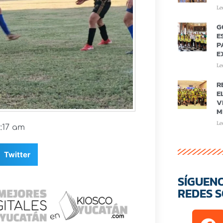
Le
G
E
P
E
Le
R
E
V
M
Le
2:17 am
Twitter
SÍGUEN
REDES S