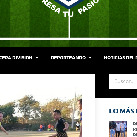
CERA DIVISION
DEPORTEANDO
NOTICIAS DEL 
LO MÁS 
D
R
D