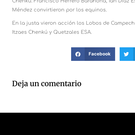
Chenkú. Francisco Herrero Barahona, Ian Diaz E
Méndez convirtieron por los equinos.
En la justa vieron acción los Lobos de Campech
Itzaes Chenkú y Quetzales ESA.
Facebook
Deja un comentario