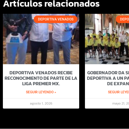
Artículos relacionados
DEPORTIVA VENADOS
DEPO
DEPORTIVA VENADOS RECIBE
GOBERNADOR DA SI
RECONOCIMIENTO DE PARTE DE LA
DEPORTIVA A UN PA
LIGA PREMIER MX.
DE EXPAN
SEGUIR LEYENDO »
SEGUIR LEYE
agosto 1, 2026
mayo 21, 2