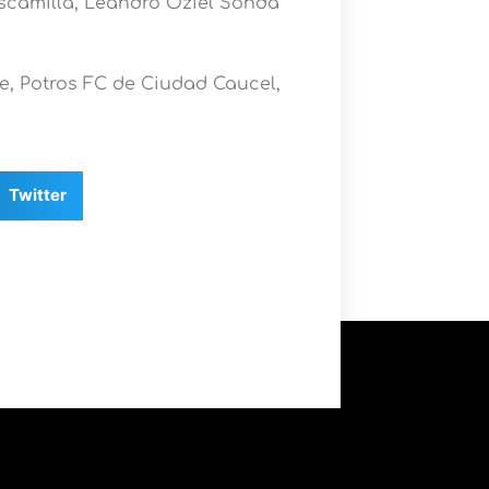
scamilla, Leandro Oziel Sonda
e, Potros FC de Ciudad Caucel,
Twitter