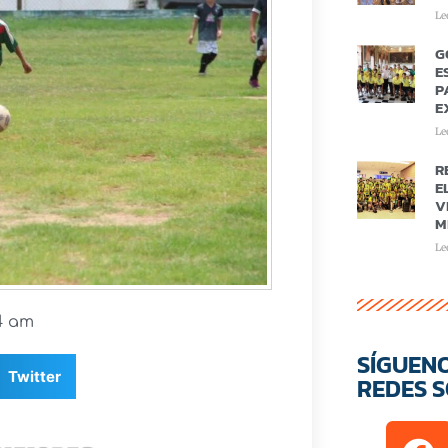
Le
G
E
P
E
Le
R
E
V
M
Le
4 am
SÍGUEN
Twitter
REDES S