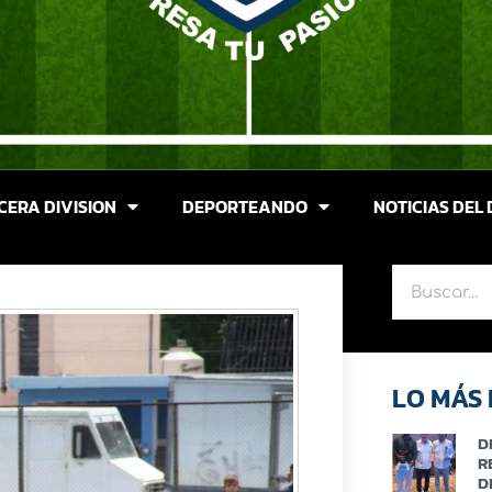
CERA DIVISION
DEPORTEANDO
NOTICIAS DEL 
LO MÁS 
D
R
D