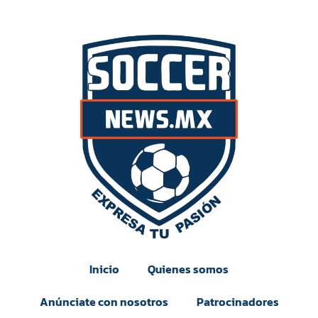
Inicio
Quienes somos
Anúnciate con nosotros
Patrocinadores