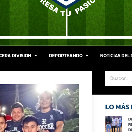
CERA DIVISION
DEPORTEANDO
NOTICIAS DEL 
LO MÁS 
D
R
D