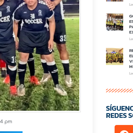
Le
G
E
P
E
Le
R
E
V
M
Le
SÍGUEN
REDES S
44 pm