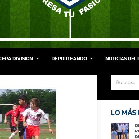
CERA DIVISION
DEPORTEANDO
NOTICIAS DEL 
LO MÁS 
D
R
D