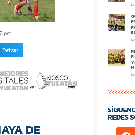
Le
G
E
P
E
49 pm
Le
Twitter
R
E
V
M
Le
SÍGUEN
REDES S
AYA DE