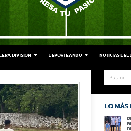
CERA DIVISION
DEPORTEANDO
NOTICIAS DEL 
LO MÁS 
D
R
D