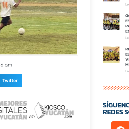
Le
G
E
P
E
Le
R
E
V
M
56 am
Le
Twitter
SÍGUEN
REDES S