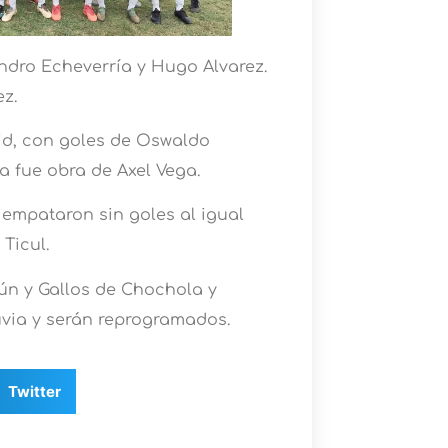
ndro Echeverría y Hugo Alvarez.
z.
lid, con goles de Oswaldo
ra fue obra de Axel Vega.
 empataron sin goles al igual
Ticul.
ún y Gallos de Chochola y
via y serán reprogramados.
Twitter