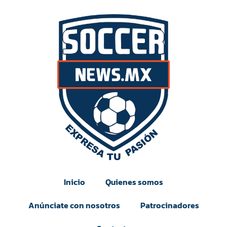
Inicio
Quienes somos
Anúnciate con nosotros
Patrocinadores