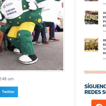
Le
G
E
P
E
Le
R
E
V
M
Le
2:48 am
SÍGUEN
REDES S
Twitter