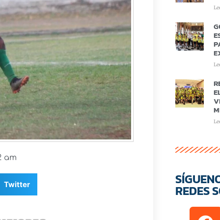
Le
G
E
P
E
Le
R
E
V
M
Le
42 am
SÍGUEN
Twitter
REDES S