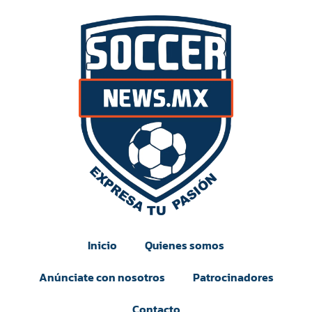
Inicio
Quienes somos
Anúnciate con nosotros
Patrocinadores
Contacto