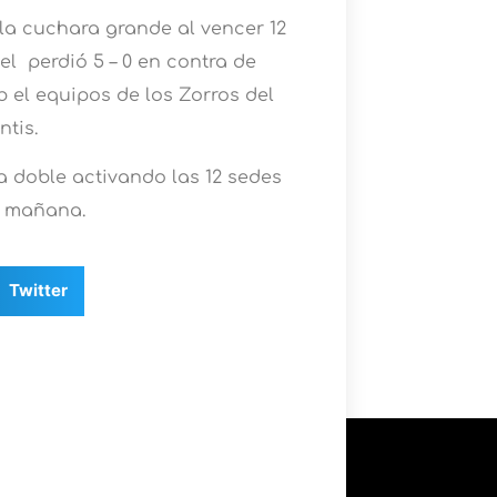
la cuchara grande al vencer 12
el perdió 5 – 0 en contra de
 el equipos de los Zorros del
tis.
a doble activando las 12 sedes
la mañana.
Twitter