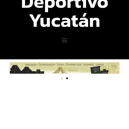
Deportivo
Yucatán